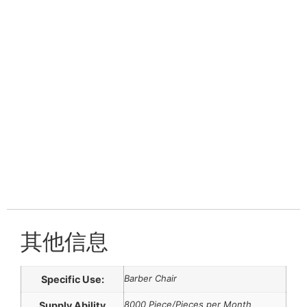
其他信息
Barber Chair
Specific Use:
8000 Piece/Pieces per Month
Supply Ability